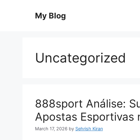
Skip
to
My Blog
content
Uncategorized
888sport Análise: S
Apostas Esportivas n
March 17, 2026
by
Sehrish Kiran