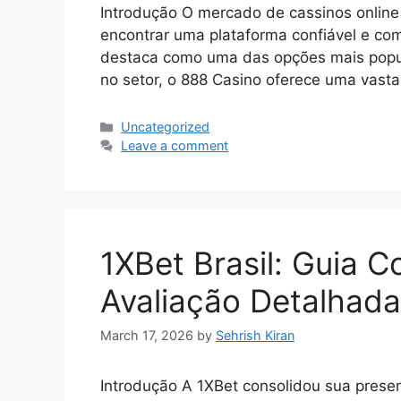
Introdução O mercado de cassinos online
encontrar uma plataforma confiável e com
destaca como uma das opções mais popul
no setor, o 888 Casino oferece uma vasta
Categories
Uncategorized
Leave a comment
1XBet Brasil: Guia 
Avaliação Detalhada
March 17, 2026
by
Sehrish Kiran
Introdução A 1XBet consolidou sua presen