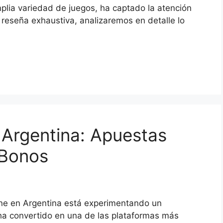
lia variedad de juegos, ha captado la atención
reseña exhaustiva, analizaremos en detalle lo
 Argentina: Apuestas
 Bonos
ine en Argentina está experimentando un
 ha convertido en una de las plataformas más