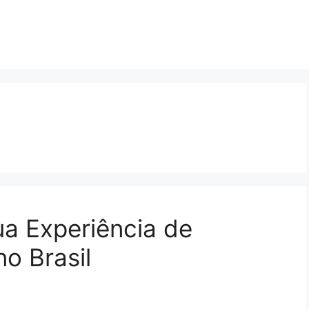
ua Experiência de
o Brasil