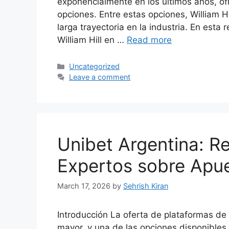
exponencialmente en los últimos años, of
opciones. Entre estas opciones, William 
larga trayectoria en la industria. En esta
William Hill en …
Read more
Categories
Uncategorized
Leave a comment
Unibet Argentina: R
Expertos sobre Apu
March 17, 2026
by
Sehrish Kiran
Introducción La oferta de plataformas de
mayor, y una de las opciones disponibles 