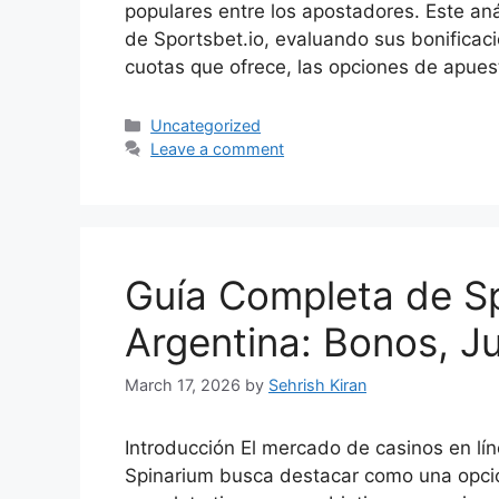
populares entre los apostadores. Este aná
de Sportsbet.io, evaluando sus bonificaci
cuotas que ofrece, las opciones de apue
Categories
Uncategorized
Leave a comment
Guía Completa de S
Argentina: Bonos, J
March 17, 2026
by
Sehrish Kiran
Introducción El mercado de casinos en lí
Spinarium busca destacar como una opción