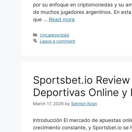
por su enfoque en criptomonedas y su amp
de muchos jugadores argentinos. En esta 
que …
Read more
Categories
Uncategorized
Leave a comment
Sportsbet.io Review
Deportivas Online y
March 17, 2026
by
Sehrish Kiran
Introducción El mercado de apuestas onl
crecimiento constante, y Sportsbet.io se