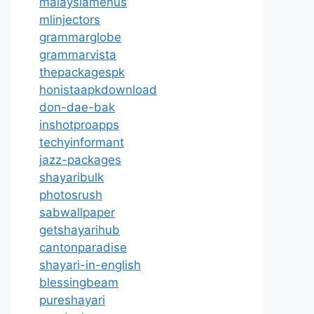
malaysiamenus
mlinjectors
grammarglobe
grammarvista
thepackagespk
honistaapkdownload
don-dae-bak
inshotproapps
techyinformant
jazz-packages
shayaribulk
photosrush
sabwallpaper
getshayarihub
cantonparadise
shayari-in-english
blessingbeam
pureshayari