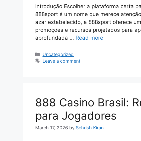
Introdução Escolher a plataforma certa pa
888sport é um nome que merece atenção n
azar estabelecido, a 888sport oferece u
promoções e recursos projetados para apr
aprofundada …
Read more
Categories
Uncategorized
Leave a comment
888 Casino Brasil: 
para Jogadores
March 17, 2026
by
Sehrish Kiran