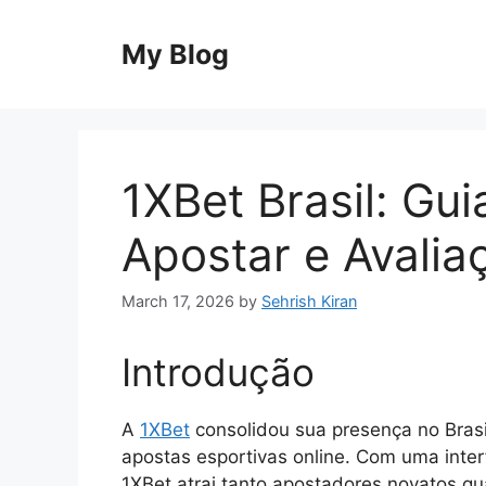
Skip
to
My Blog
content
1XBet Brasil: Gu
Apostar e Avalia
March 17, 2026
by
Sehrish Kiran
Introdução
A
1XBet
consolidou sua presença no Brasi
apostas esportivas online. Com uma inter
1XBet atrai tanto apostadores novatos qua