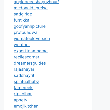
applebeeeshappyhour/
mcdonaldspreise
sadgirldp
funtikka
goofyahhpicture
profouadwa
vidmateoldversion
weather
expertteamname
repliescorner
dreamersguides
rajashayari
sadshayrit
spiritualhubz
famereels
rtpsbihar
apnetv
emojikitchen