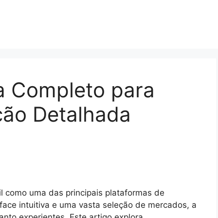
ia Completo para
ção Detalhada
l como uma das principais plataformas de
face intuitiva e uma vasta seleção de mercados, a
nto experientes. Este artigo explora