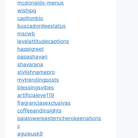
mcdonalds-menus
wishjpg
captionbio
buscadordeestatus
mscwb
levelattitudecaptions
happigreet
papashayari
shayarana
stylishnamepro
mytrendingposts
blessingsvibes
artificialeye119
fragranciasexclusivas
coffeeandinsights
paialowereasterncherokeenations
c
aguieusk9