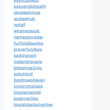
easycpstest/
easyenglishpath
idmekpmmoe
quoteehub
redgif
whatnetwork
namesprovider
funforallquotes
prayerfulvibes
sadshayarii
indianshayaris
blessings2you
sohohindi
bestloveshayari
synonymshack
biostarsworld
poetrywrites
blockblastsolverlive