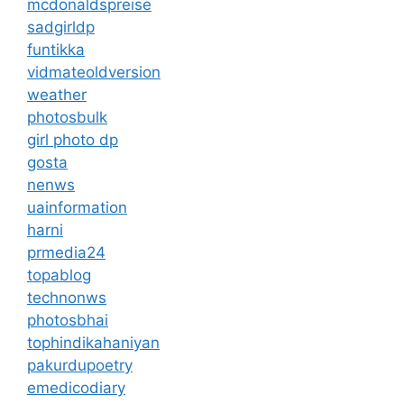
mcdonaldspreise
sadgirldp
funtikka
vidmateoldversion
weather
photosbulk
girl photo dp
gosta
nenws
uainformation
harni
prmedia24
topablog
technonws
photosbhai
tophindikahaniyan
pakurdupoetry
emedicodiary