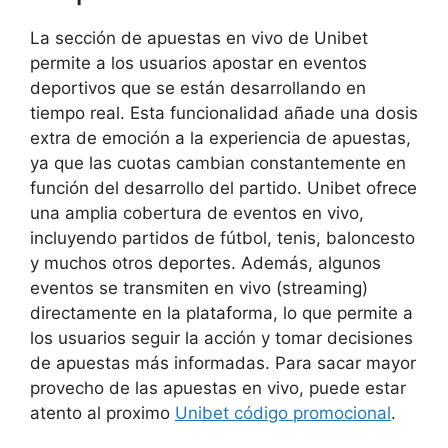
La sección de apuestas en vivo de Unibet
permite a los usuarios apostar en eventos
deportivos que se están desarrollando en
tiempo real. Esta funcionalidad añade una dosis
extra de emoción a la experiencia de apuestas,
ya que las cuotas cambian constantemente en
función del desarrollo del partido. Unibet ofrece
una amplia cobertura de eventos en vivo,
incluyendo partidos de fútbol, tenis, baloncesto
y muchos otros deportes. Además, algunos
eventos se transmiten en vivo (streaming)
directamente en la plataforma, lo que permite a
los usuarios seguir la acción y tomar decisiones
de apuestas más informadas. Para sacar mayor
provecho de las apuestas en vivo, puede estar
atento al proximo
Unibet código promocional
.