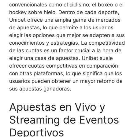
convencionales como el ciclismo, el boxeo o el
hockey sobre hielo. Dentro de cada deporte,
Unibet ofrece una amplia gama de mercados
de apuestas, lo que permite a los usuarios
elegir las opciones que mejor se adapten a sus
conocimientos y estrategias. La competitividad
de las cuotas es un factor crucial a la hora de
elegir una casa de apuestas. Unibet suele
ofrecer cuotas competitivas en comparación
con otras plataformas, lo que significa que los
usuarios pueden obtener un mayor retorno de
sus apuestas ganadoras.
Apuestas en Vivo y
Streaming de Eventos
Deportivos