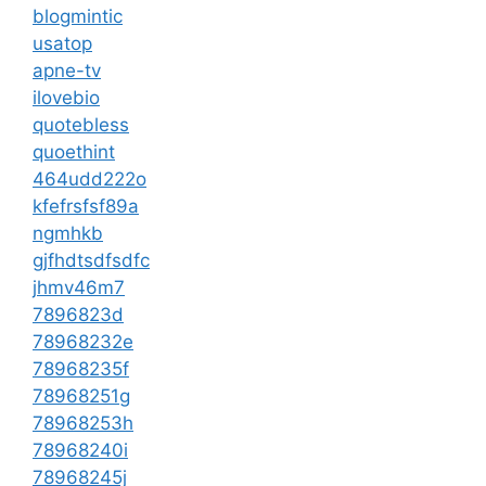
blogmintic
usatop
apne-tv
ilovebio
quotebless
quoethint
464udd222o
kfefrsfsf89a
ngmhkb
gjfhdtsdfsdfc
jhmv46m7
7896823d
78968232e
78968235f
78968251g
78968253h
78968240i
78968245j