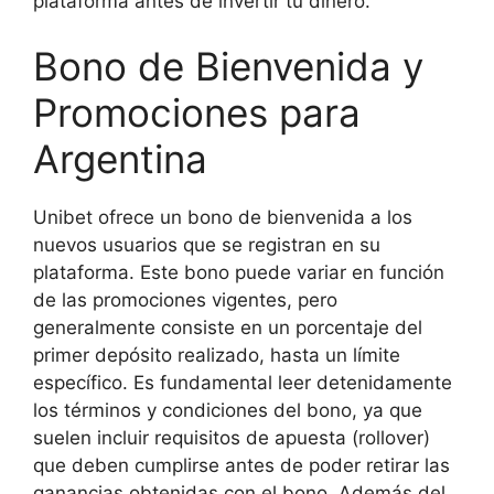
plataforma antes de invertir tu dinero.
Bono de Bienvenida y
Promociones para
Argentina
Unibet ofrece un bono de bienvenida a los
nuevos usuarios que se registran en su
plataforma. Este bono puede variar en función
de las promociones vigentes, pero
generalmente consiste en un porcentaje del
primer depósito realizado, hasta un límite
específico. Es fundamental leer detenidamente
los términos y condiciones del bono, ya que
suelen incluir requisitos de apuesta (rollover)
que deben cumplirse antes de poder retirar las
ganancias obtenidas con el bono. Además del