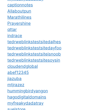
captionnotes
Allaboutpun
Marathilines
Prayershine
qttar
indrace
tedrweblinkstestsitedalhes
tedrweblinkstestsitedayfoo
tedrweblinkstestsiteisnoob
tedrweblinkstestsitesoysin
cloudendglobal
abef12345
jiazuba
mtjrazez
hummingbirdyangon
hagodigitaldomains
myfreakydadatray
suelstore