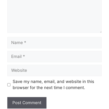
Name
Email
Website
Save my name, email, and website in this
browser for the next time I comment.