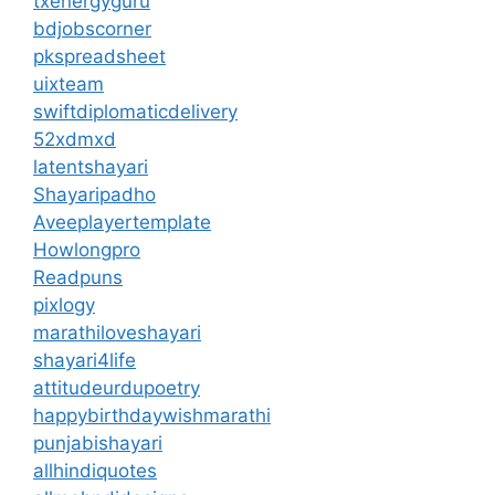
txenergyguru
bdjobscorner
pkspreadsheet
uixteam
swiftdiplomaticdelivery
52xdmxd
latentshayari
Shayaripadho
Aveeplayertemplate
Howlongpro
Readpuns
pixlogy
marathiloveshayari
shayari4life
attitudeurdupoetry
happybirthdaywishmarathi
punjabishayari
allhindiquotes