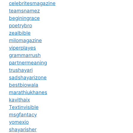
celebritesmagazine
teamsnamez
beginingrace
poetrybro
zealbible
milomagazine
viperplayes
grammarrush
partnermeaning
trushayari
sadshayarizone
bestbiowala
marathiukhanes
kavithaix
Textinvisible
msgfantacy
yomexio
shayarisher