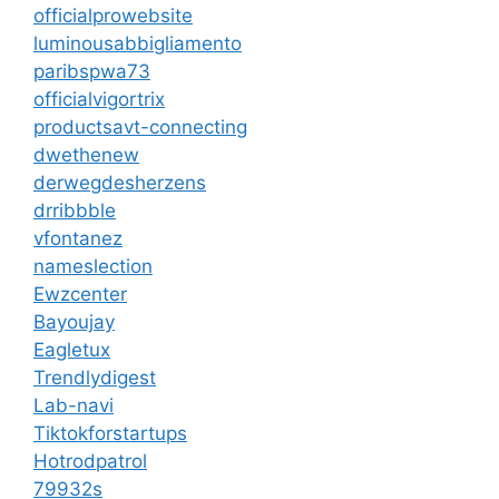
officialprowebsite
luminousabbigliamento
paribspwa73
officialvigortrix
productsavt-connecting
dwethenew
derwegdesherzens
drribbble
vfontanez
nameslection
Ewzcenter
Bayoujay
Eagletux
Trendlydigest
Lab-navi
Tiktokforstartups
Hotrodpatrol
79932s