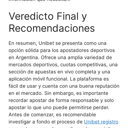
Veredicto Final y
Recomendaciones
En resumen, Unibet se presenta como una
opción sólida para los apostadores deportivos
en Argentina. Ofrece una amplia variedad de
mercados deportivos, cuotas competitivas, una
sección de apuestas en vivo completa y una
aplicación móvil funcional. La plataforma es
fácil de usar y cuenta con una buena reputación
en el mercado. Sin embargo, es importante
recordar apostar de forma responsable y solo
apostar lo que uno puede permitirse perder.
Antes de comenzar, es recomendable
investigar a fondo el proceso de
Unibet registro