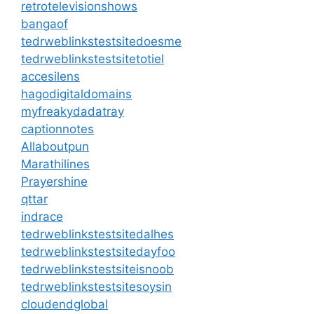
retrotelevisionshows
bangaof
tedrweblinkstestsitedoesme
tedrweblinkstestsitetotiel
accesilens
hagodigitaldomains
myfreakydadatray
captionnotes
Allaboutpun
Marathilines
Prayershine
qttar
indrace
tedrweblinkstestsitedalhes
tedrweblinkstestsitedayfoo
tedrweblinkstestsiteisnoob
tedrweblinkstestsitesoysin
cloudendglobal