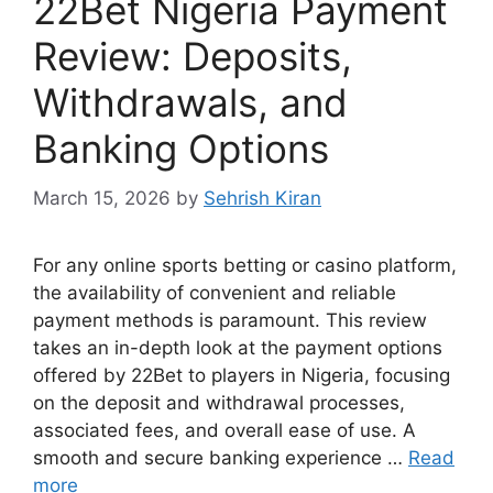
22Bet Nigeria Payment
Review: Deposits,
Withdrawals, and
Banking Options
March 15, 2026
by
Sehrish Kiran
For any online sports betting or casino platform,
the availability of convenient and reliable
payment methods is paramount. This review
takes an in-depth look at the payment options
offered by 22Bet to players in Nigeria, focusing
on the deposit and withdrawal processes,
associated fees, and overall ease of use. A
smooth and secure banking experience …
Read
more