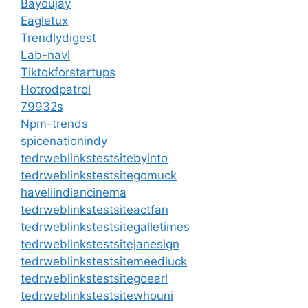
Bayoujay
Eagletux
Trendlydigest
Lab-navi
Tiktokforstartups
Hotrodpatrol
79932s
Npm-trends
spicenationindy
tedrweblinkstestsitebyinto
tedrweblinkstestsitegomuck
haveliindiancinema
tedrweblinkstestsiteactfan
tedrweblinkstestsitegalletimes
tedrweblinkstestsitejanesign
tedrweblinkstestsitemeedluck
tedrweblinkstestsitegoearl
tedrweblinkstestsitewhouni