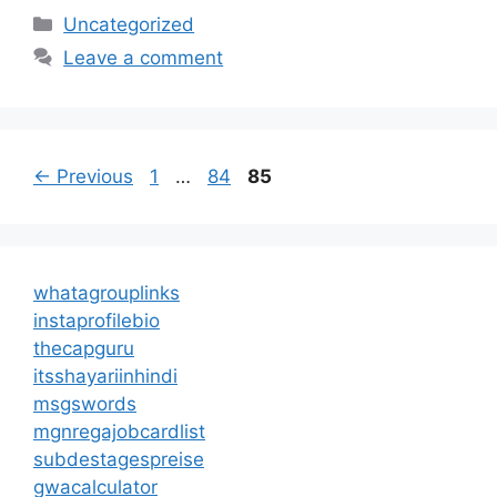
Categories
Uncategorized
Leave a comment
Page
Page
Page
←
Previous
1
…
84
85
whatagrouplinks
instaprofilebio
thecapguru
itsshayariinhindi
msgswords
mgnregajobcardlist
subdestagespreise
gwacalculator