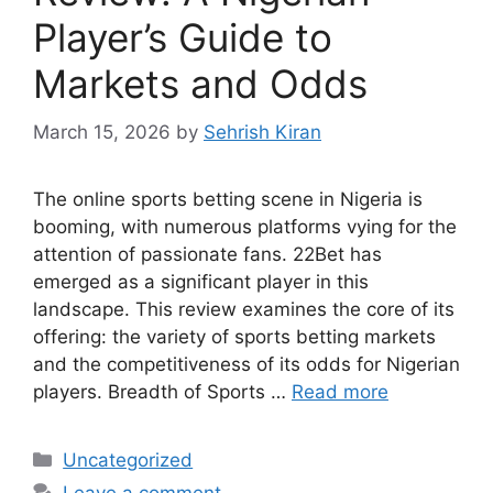
Player’s Guide to
Markets and Odds
March 15, 2026
by
Sehrish Kiran
The online sports betting scene in Nigeria is
booming, with numerous platforms vying for the
attention of passionate fans. 22Bet has
emerged as a significant player in this
landscape. This review examines the core of its
offering: the variety of sports betting markets
and the competitiveness of its odds for Nigerian
players. Breadth of Sports …
Read more
Categories
Uncategorized