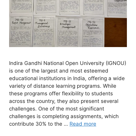
Indira Gandhi National Open University (IGNOU)
is one of the largest and most esteemed
educational institutions in India, offering a wide
variety of distance learning programs. While
these programs offer flexibility to students
across the country, they also present several
challenges. One of the most significant
challenges is completing assignments, which
contribute 30% to the …
Read more