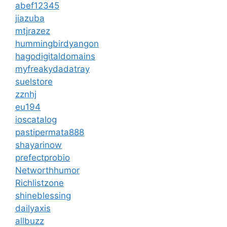
abef12345
jiazuba
mtjrazez
hummingbirdyangon
hagodigitaldomains
myfreakydadatray
suelstore
zznhj
eu194
ioscatalog
pastipermata888
shayarinow
prefectprobio
Networthhumor
Richlistzone
shineblessing
dailyaxis
allbuzz