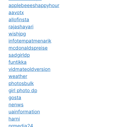
applebeeeshappyhour
aavotx
allofinsta
rajashayari
wishjpg
infotempatmenarik
mcdonaldspreise
sadgirldp
funtikka
vidmateoldversion
weather
photosbulk
girl photo dp
gosta
nenws
uainformation
harni
prmedia24