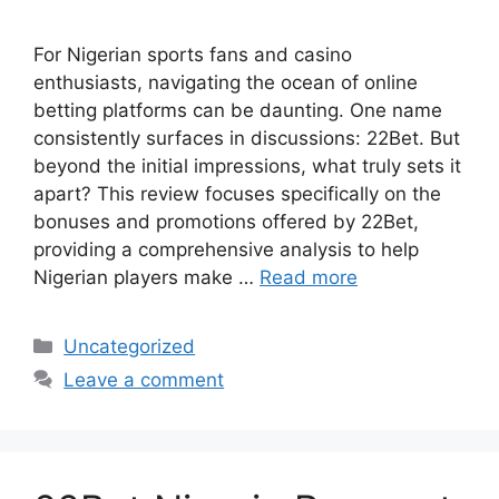
For Nigerian sports fans and casino
enthusiasts, navigating the ocean of online
betting platforms can be daunting. One name
consistently surfaces in discussions: 22Bet. But
beyond the initial impressions, what truly sets it
apart? This review focuses specifically on the
bonuses and promotions offered by 22Bet,
providing a comprehensive analysis to help
Nigerian players make …
Read more
Categories
Uncategorized
Leave a comment