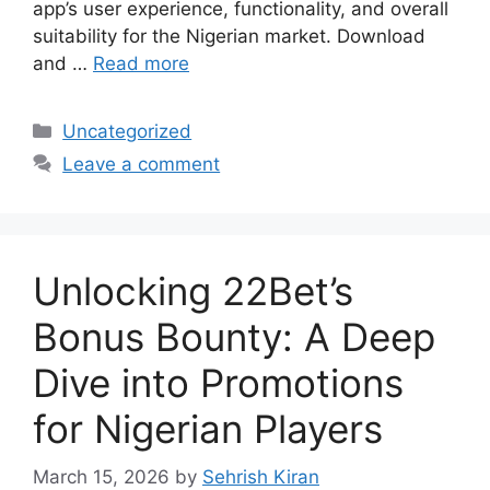
app’s user experience, functionality, and overall
suitability for the Nigerian market. Download
and …
Read more
Categories
Uncategorized
Leave a comment
Unlocking 22Bet’s
Bonus Bounty: A Deep
Dive into Promotions
for Nigerian Players
March 15, 2026
by
Sehrish Kiran